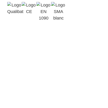
Qualibat
Marquage
2412
CE
EN 1090-1
Assurance
EXC3
SMA BTP
Parc d’Activités Ardennes
Emeraude BP 6
08090 Tournes
+33(0)3 24 52 92 43
contact@metalinov.fr
Accueil
Nos activités
Notre savoir-faire