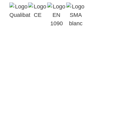
Qualibat
Marquage
2412
CE
EN 1090-1
Assurance
EXC3
SMA BTP
Parc d’Activités Ardennes
Emeraude BP 6
08090 Tournes
+33(0)3 24 52 92 43
contact@metalinov.fr
Accueil
Nos activités
Notre savoir-faire