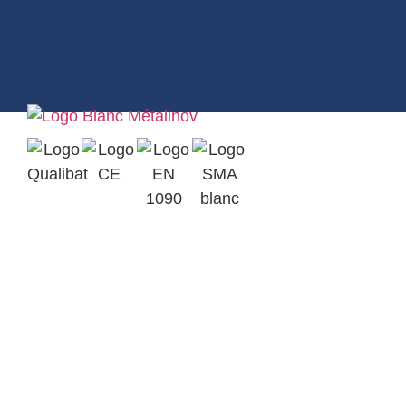
Qualibat
Marquage
2412
CE
EN 1090-1
Assurance
EXC3
SMA BTP
Parc d’Activités Ardennes
Emeraude BP 6
08090 Tournes
+33(0)3 24 52 92 43