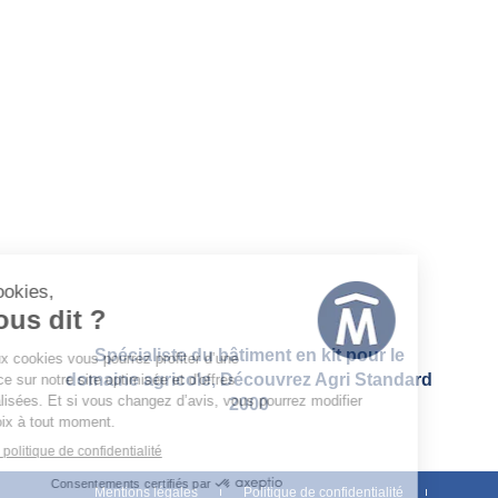
contact@metalinov.fr
Accueil
Nos activités
Notre savoir-faire
Notre société
Contact
Recrutement
Spécialiste du bâtiment en kit pour le
domaine agricole, Découvrez
Agri Standard
2000
Mentions légales
Politique de confidentialité