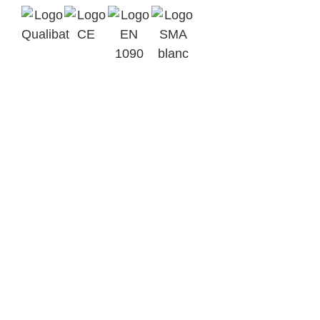
Qualibat
Marquage
2412
CE
EN 1090-1
Assurance
EXC3
SMA BTP
Parc d’Activités Ardennes
Emeraude BP 6
08090 Tournes
+33(0)3 24 52 92 43
contact@metalinov.fr
Accueil
Nos activités
Notre savoir-faire