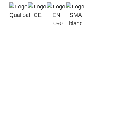
Qualibat
Marquage
2412
CE
EN 1090-1
Assurance
EXC3
SMA BTP
Parc d’Activités Ardennes
Emeraude BP 6
08090 Tournes
+33(0)3 24 52 92 43
contact@metalinov.fr
Accueil
Nos activités
Notre savoir-faire