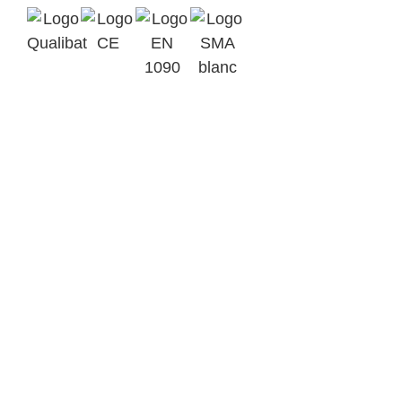
Qualibat
Marquage
2412
CE
EN 1090-1
Assurance
EXC3
SMA BTP
Parc d’Activités Ardennes
Emeraude BP 6
08090 Tournes
+33(0)3 24 52 92 43
contact@metalinov.fr
Accueil
Nos activités
Notre savoir-faire