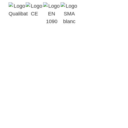
Qualibat
Marquage
2412
CE
EN 1090-1
Assurance
EXC3
SMA BTP
Parc d’Activités Ardennes
Emeraude BP 6
08090 Tournes
+33(0)3 24 52 92 43
contact@metalinov.fr
Accueil
Nos activités
Notre savoir-faire