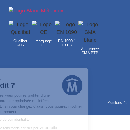
Qualibat
Marquage
EN 1090-1
2412
CE
EXC3
Assurance
SMA BTP
Mentions léga