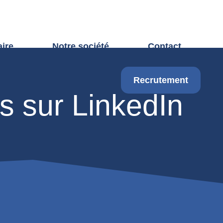
aire
Notre société
Contact
Recrutement
s sur LinkedIn